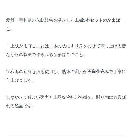
愛媛・宇和島の伝統技術を活かした
上板5本セットのかまぼ
こ
。
「上板かまぼこ」とは、木の板にすり身をのせて蒸し上げる昔
ながらの製法で作られるかまぼこのこと。
宇和海の新鮮な魚を使用し、熟練の職人が
石臼仕込み
で丁寧に
仕上げました。
しなやかで程よい弾力と上品な旨味が特徴で、贈り物にも喜ば
れる逸品です。