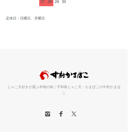
27
28
29
30
定休日：日曜日、月曜日
じゃこ天好きが選ぶ本物の味｜宇和島じゃこ天・かまぼこの中村かまぼ
こ